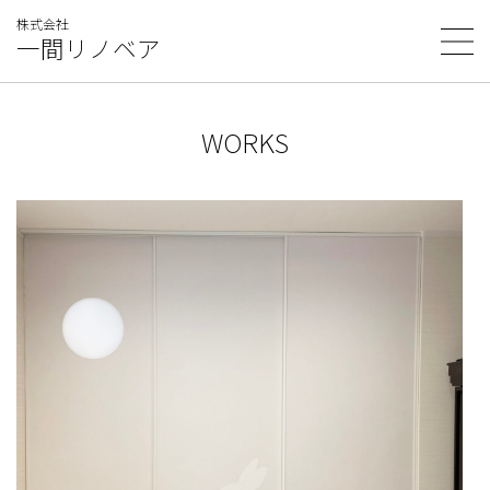
コ
株式会社
ン
一間リノベア
テ
ン
ツ
へ
ス
WORKS
キ
ッ
プ