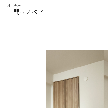
コ
株式会社
ン
一間リノベア
テ
ン
ツ
へ
ス
キ
ッ
プ